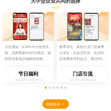
大中型企业共同的选择
大促通知：618年中大促抢先
换季清仓：家纺行业门店换季
购，品牌商家结合5G视信，辅
大清仓，以会员打折、会员到
助彩信落地店铺跳转链接，形
店免费送等利益点，通过5G视
成触达通知到转化闭环。
信+彩信触达方式，将营销活动
优惠通知到会员用户。
节日福利
门店引流
HOLIDAY BENEFITS
STORE DRAINAGE
查看更多