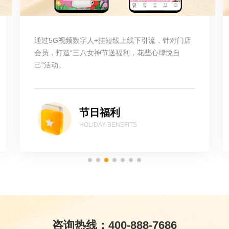
通过5G视频数字人+挂短线上线下引流，针对门店
会员，打造“三八女神节送福利，花些心肆悦自
己”活动。
节日福利
HOLIDAY BENEFITS
咨询热线：400-888-7686