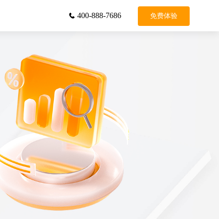
400-888-7686
免费体验

务
增值服务
平台租借
标记申诉
真人录音
号码认证
视频训练
三要素检验
一键登录
智能短链接