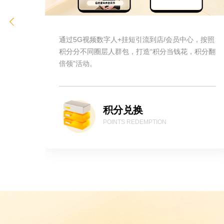
员打
通过5G视频数字人+挂短引流到店/会员中心，按照
+彩信
积分分不同圈层人群包，打造“积分当钱花，积分翻
。
倍领”活动。
积分兑换
POINTS REDEMPTION