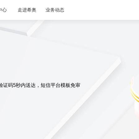
企业介绍
中心
走进希奥
业务动态
公司动态
联系我们
AI语音
云服
行业资讯
加入我们
云呼叫系统
AI语音外呼
语音验证码
国内语音消息
国际语音消息
验证码5秒内送达，短信平台模板免审
。