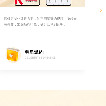
提供定制化外呼方案，制定明星邀约视频，激起会
提供
员兴趣，加深品牌印象，提升活动到达率。
准触
承载
沉睡
明星邀约
CELEBRITY INVITATION