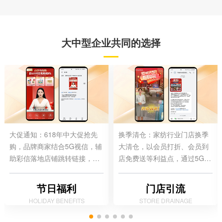
大中型企业共同的选择
大促通知：618年中大促抢先
换季清仓：家纺行业门店换季
购，品牌商家结合5G视信，辅
大清仓，以会员打折、会员到
助彩信落地店铺跳转链接，形
店免费送等利益点，通过5G视
成触达通知到转化闭环。
信+彩信触达方式，将营销活动
优惠通知到会员用户。
节日福利
门店引流
HOLIDAY BENEFITS
STORE DRAINAGE